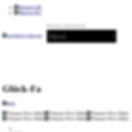
DE
HU
Hasznos információk
Glück-Fa