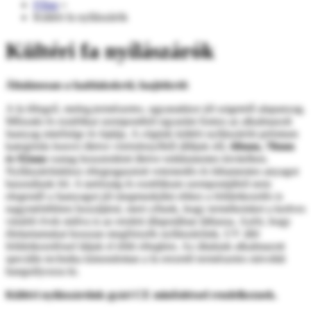
Főlap
»
Kültéri fa nyílászárók
Kültéri fa nyílászárók
Általánosan a faablakokról, faajtókról:
A fa lélegző, meleg,természetes, ugyanakkor jól szigetelő alapanyag.
Műszaki és esztétikai szempontból egyaránt fontos az alkalmazott
faanyag minősége és fajtája. A cégünk kültéri nyílászáróit prémium
kategóriás borovi illetve vörösfenyőből állítjuk elő,
68mm, 78mm
és 92mm
vastag hossztoldott illetve toldásmentes kivitelben.
Nyílászáróinkhoz rétegragasztott vetemedés és hibamentes anyagot
használunk fel. A tartósság és esztétikum szempontjából nem
elegendő a faanyagot jól megmunkálni ehhez a felületkezelés is
nagymértékben hozzájárul, mert célunk, hogy termékeinket a kedves
vásárló évek múlva is az eredeti állapotában láthassa. Azért, hogy
élettartamukat hosszan megőrizzék nyílászáróink, UV álló
felületkezeléssel látjuk el több rétegben. Az általunk alkalmazott
speciális technika kimondottan a fa erezetét természetes mivoltát
hangsúlyozza ki.
Kültéri nyílászáróink gyári CE minősítéssel rendelkeznek.